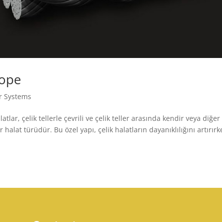
Rope
r Systems
ar, çelik tellerle çevrili ve çelik teller arasında kendir veya diğer
alat türüdür. Bu özel yapı, çelik halatların dayanıklılığını artırır