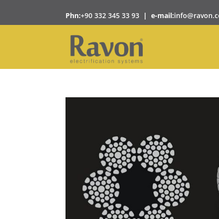
Phn:
+90 332 345 33 93
|
e-mail:
info@ravon.c