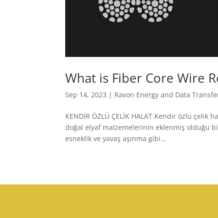
What is Fiber Core Wire 
Sep 14, 2023
|
Ravon Energy and Data Transfe
KENDİR ÖZLÜ ÇELİK HALAT Kendir özlü çelik halatl
doğal elyaf malzemelerinin eklenmiş olduğu bir h
esneklik ve yavaş aşınma gibi...