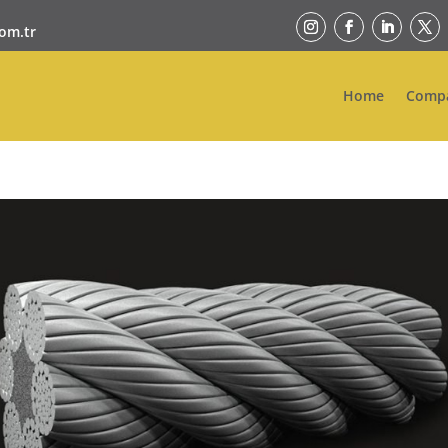
om.tr
Home
Comp