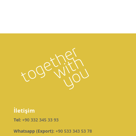
İletişim
Tel:
+90 332 345 33 93
Whatsapp (Export):
+90 533 343 53 78