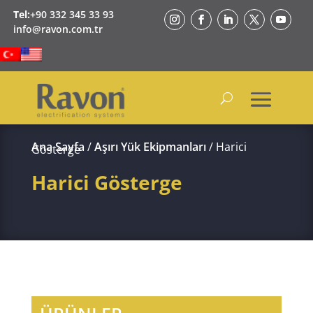
Tel:
+90 332 345 33 93
info@ravon.com.tr
Ana Sayfa
/
Aşırı Yük Ekipmanları
/ Harici
Gösterge
Harici Gösterge