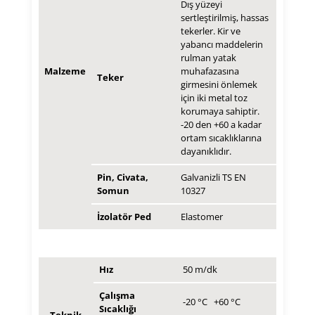
Dış yüzeyi
sertleştirilmiş, hassas
tekerler. Kir ve
yabancı maddelerin
rulman yatak
Malzeme
muhafazasına
Teker
girmesini önlemek
için iki metal toz
korumaya sahiptir.
-20 den +60 a kadar
ortam sıcaklıklarına
dayanıklıdır.
Pin, Civata,
Galvanizli TS EN
Somun
10327
İzolatör Ped
Elastomer
Hız
50 m/dk
Çalışma
-20 °C +60 °C
Sıcaklığı
Teknik