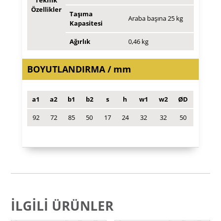
Özellikler
Taşıma
Araba başına 25 kg
Kapasitesi
Ağırlık
0,46 kg
BOYUTLANDIRMA / mm
a1
a2
b1
b2
s
h
w1
w2
ØD
92
72
85
50
17
24
32
32
50
İLGILI ÜRÜNLER