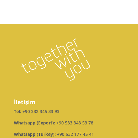
İletişim
Tel:
+90 332 345 33 93
Whatsapp (Export):
+90 533 343 53 78
Whatsapp (Turkey):
+90 532 177 45 41