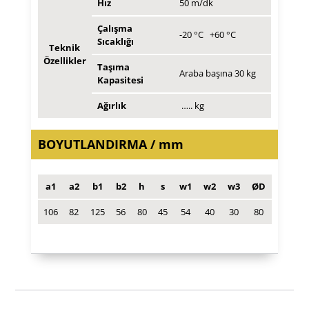
Hız
50 m/dk
Çalışma
-20 °C +60 °C
Sıcaklığı
Teknik
Özellikler
Taşıma
Araba başına 30 kg
Kapasitesi
Ağırlık
….. kg
BOYUTLANDIRMA / mm
a1
a2
b1
b2
h
s
w1
w2
w3
ØD
106
82
125
56
80
45
54
40
30
80