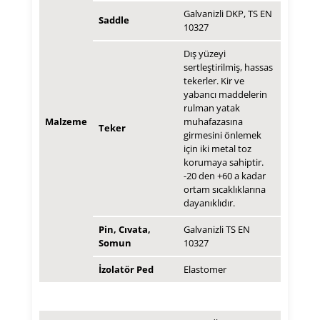
Galvanizli DKP, TS EN
Saddle
10327
Dış yüzeyi
sertleştirilmiş, hassas
tekerler. Kir ve
yabancı maddelerin
rulman yatak
Malzeme
muhafazasına
Teker
girmesini önlemek
için iki metal toz
korumaya sahiptir.
-20 den +60 a kadar
ortam sıcaklıklarına
dayanıklıdır.
Pin, Cıvata,
Galvanizli TS EN
Somun
10327
İzolatör Ped
Elastomer