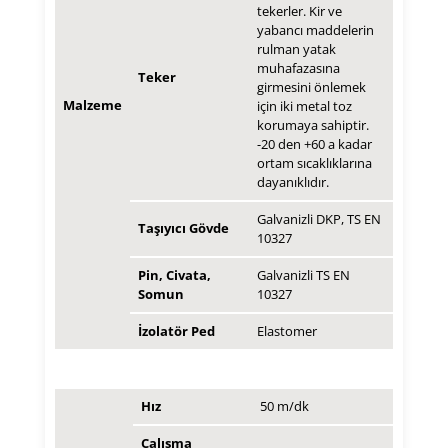
tekerler. Kir ve
yabancı maddelerin
rulman yatak
muhafazasına
Teker
girmesini önlemek
Malzeme
için iki metal toz
korumaya sahiptir.
-20 den +60 a kadar
ortam sıcaklıklarına
dayanıklıdır.
Galvanizli DKP, TS EN
Taşıyıcı Gövde
10327
Pin, Civata,
Galvanizli TS EN
Somun
10327
İzolatör Ped
Elastomer
Hız
50 m/dk
Çalışma