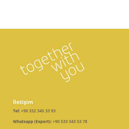
İletişim
Tel:
+90 332 345 33 93
Whatsapp (Export):
+90 533 343 53 78