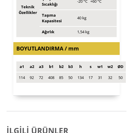
-20 °C +60 °C
Sıcaklığı
Teknik
Özellikler
Taşıma
40 kg
Kapasitesi
Ağırlık
1,54 kg
BOYUTLANDIRMA / mm
a1
a2
a3
b1
b2
b3
h
s
w1
w2
ØD
114
92
72
408
85
50
134
17
31
32
50
İLGILI ÜRÜNLER