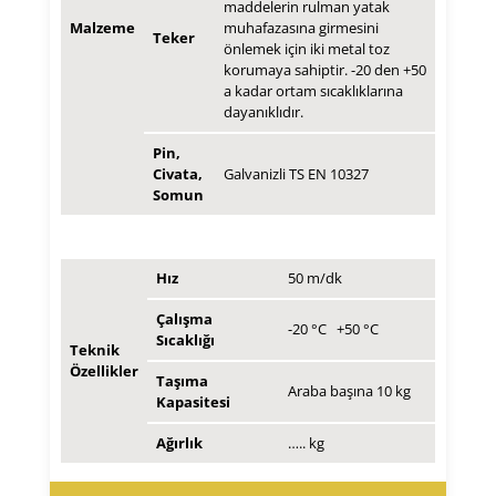
maddelerin rulman yatak
Malzeme
muhafazasına girmesini
Teker
önlemek için iki metal toz
korumaya sahiptir. -20 den +50
a kadar ortam sıcaklıklarına
dayanıklıdır.
Pin,
Civata,
Galvanizli TS EN 10327
Somun
Hız
50 m/dk
Çalışma
-20 °C +50 °C
Sıcaklığı
Teknik
Özellikler
Taşıma
Araba başına 10 kg
Kapasitesi
Ağırlık
….. kg