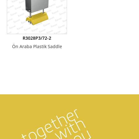
R3028P3/72-2
Ön Araba Plastik Saddle