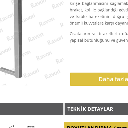
kirişe bağlanmasını sağlama
braket, kol ile bağlandığı gö
ve kablo hareketinin doğru 
önemli kuvvetlere karşı dayanık
Cıvataların ve braketlerin d
yapısal bütünlüğünü ve güven
Daha fazla 
TEKNİK DETAYLAR
BOYUTLANDIRMA / mm