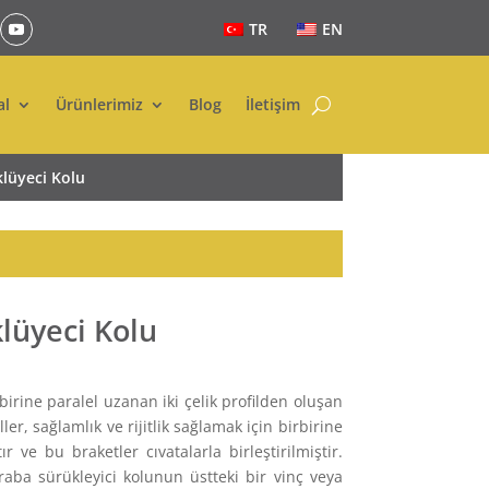
TR
EN
al
Ürünlerimiz
Blog
İletişim
lüyeci Kolu
lüyeci Kolu
birine paralel uzanan iki çelik profilden oluşan
ller, sağlamlık ve rijitlik sağlamak için birbirine
r ve bu braketler cıvatalarla birleştirilmiştir.
araba sürükleyici kolunun üstteki bir vinç veya