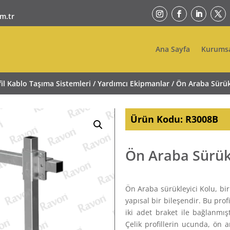
m.tr
Ana Sayfa
Kurums
fil Kablo Taşıma Sistemleri
/
Yardımcı Ekipmanlar
/ Ön Araba Sürük
Ürün Kodu:
R3008B
Ön Araba Sürük
Ön Araba sürükleyici Kolu, bir
yapısal bir bileşendir. Bu profi
iki adet braket ile bağlanmıştı
Çelik profillerin ucunda, ön 