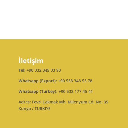
İletişim
Tel:
+90 332 345 33 93
Whatsapp (Export):
+90 533 343 53 78
Whatsapp (Turkey):
+90 532 177 45 41
Adres: Fevzi Çakmak Mh. Milenyum Cd. No: 35
Konya / TURKIYE