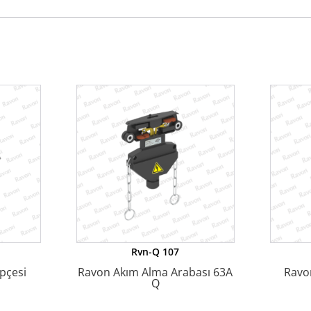
Rvn-Q 107
pçesi
Ravon Akım Alma Arabası 63A
Ravo
Q