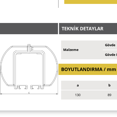
TEKNİK DETAYLAR
Gövde
Malzeme
Gövde 
BOYUTLANDIRMA / mm
a
b
130
89