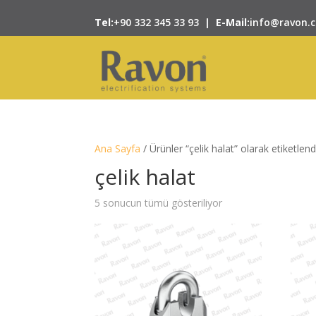
Tel:
+90 332 345 33 93
|
E-Mail:
info@ravon.
Ana Sayfa
/ Ürünler “çelik halat” olarak etiketlend
çelik halat
5 sonucun tümü gösteriliyor