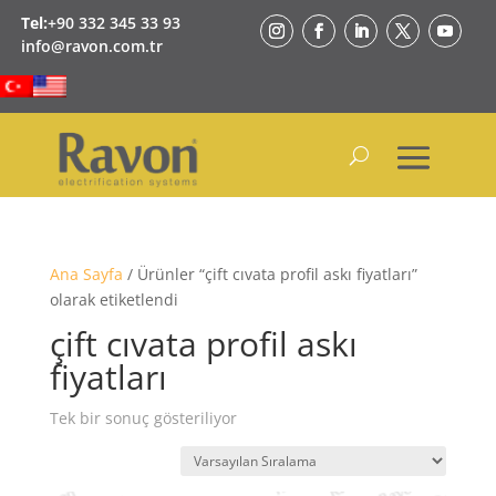
Tel:
+90 332 345 33 93
info@ravon.com.tr
Ana Sayfa
/ Ürünler “çift cıvata profil askı fiyatları”
olarak etiketlendi
çift cıvata profil askı
fiyatları
Tek bir sonuç gösteriliyor