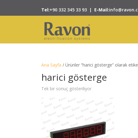
Tel:
+90 332 345 33 93
|
E-Mail:
info@ravon.
Ana Sayfa
/ Ürünler “harici gösterge” olarak etike
harici gösterge
Tek bir sonuç gösteriliyor