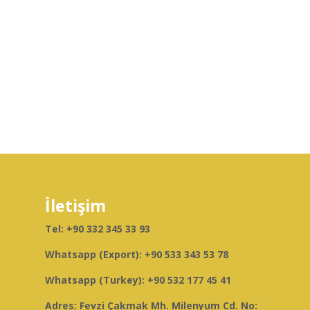
İletişim
Tel:
+90 332 345 33 93
Whatsapp (Export):
+90 533 343 53 78
Whatsapp (Turkey):
+90 532 177 45 41
Adres: Fevzi Çakmak Mh. Milenyum Cd. No: